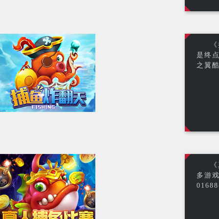
《
是终
之翼酷
《
多游戏
01688