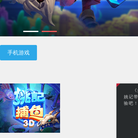
手机游戏
《
姚记
验吧！I